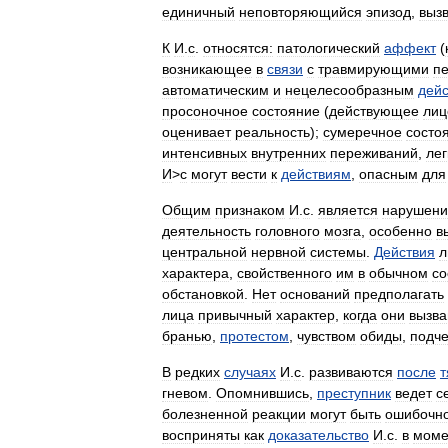
единичный
неповторяющийся
эпизод
,
выз
К
И
.
с
.
относятся:
патологический
аффект
(
возникающее
в
связи
с
травмирующими
п
автоматическим
и
нецелесообразным
дей
просоночное
состояние
(
действующее
лиц
оценивает
реальность
);
сумеречное
состо
интенсивных
внутренних
переживаний
,
лег
И
>
с
могут
вести
к
действиям
,
опасным
для
Общим
признаком
И
.
с
.
является
нарушени
деятельность
головного
мозга
,
особенно
в
центральной
нервной
системы
.
Действия
л
характера
,
свойственного
им
в
обычном
со
обстановкой
.
Нет
оснований
предполагать
лица
привычный
характер
,
когда
они
вызв
бранью
,
протестом
,
чувством
обиды
,
подч
В
редких
случаях
И
.
с
.
развиваются
после
т
гневом
.
Опомнившись
,
преступник
ведет
с
болезненной
реакции
могут
быть
ошибочн
восприняты
как
доказательство
И
.
с
.
в
моме