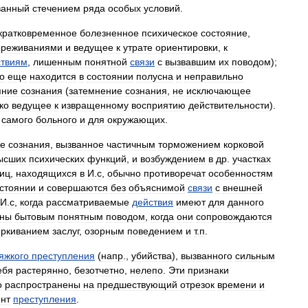
ванный
стечением
ряда
особых
условий
.
кратковременное
болезненное
психическое
состояние
,
ереживаниями
и
ведущее
к
утрате
ориентировки
,
к
ствиям
,
лишенным
понятной
связи
с
вызвавшим
их
поводом
);
о
еще
находится
в
состоянии
полусна
и
неправильно
яние
сознания
(
затемнение
сознания
,
не
исключающее
ко
ведущее
к
извращенному
восприятию
действительности
).
самого
больного
и
для
окружающих
.
е
сознания
,
вызванное
частичным
торможением
корковой
ысших
психических
функций
,
и
возбуждением
в
др
.
участках
иц
,
находящихся
в
И
.
с
,
обычно
противоречат
особенностям
стоянии
и
совершаются
без
объяснимой
связи
с
внешней
И
.
с
,
когда
рассматриваемые
действия
имеют
для
данного
аны
бытовым
понятным
поводом
,
когда
они
сопровождаются
еркиванием
заслуг
,
озорным
поведением
и
т
.
п
.
яжкого
преступления
(
напр
.,
убийства
),
вызванного
сильным
ебя
растерянно
,
безотчетно
,
нелепо
.
Эти
признаки
о
распространены
на
предшествующий
отрезок
времени
и
нт
преступления
.