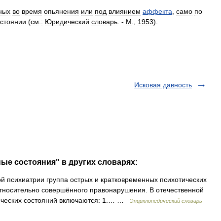
ных
во
время
опьянения
или
под
влиянием
аффекта
,
само
по
остоянии
(
см
.
:
Юридический
словарь
. -
М
.,
1953
).
Исковая давность
ые состояния" в других словарях:
й психиатрии группа острых и кратковременных психотических
тносительно совершённого правонарушения. В отечественной
гических состояний включаются: 1.… …
Энциклопедический словарь