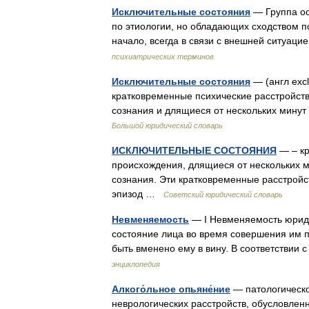
Исключительные состояния
— Группа ос
по этиологии, но обладающих сходством п
начало, всегда в связи с внешней ситуац
психиатрических терминов
Исключительные состояния
— (англ ехcl
кратковременные психические расстройс
сознания и длящиеся от нескольких мину
Большой юридический словарь
ИСКЛЮЧИТЕЛЬНЫЕ СОСТОЯНИЯ
— – кр
происхождения, длящиеся от нескольких 
сознания. Эти кратковременные расстрой
эпизод …
Советский юридический словарь
Невменяемость
— I Невменяемость юриди
состояние лица во время совершения им п
быть вменено ему в вину. В соответстви
энциклопедия
Алкого́льное опьяне́ние
— патологическо
неврологических расстройств, обусловлен