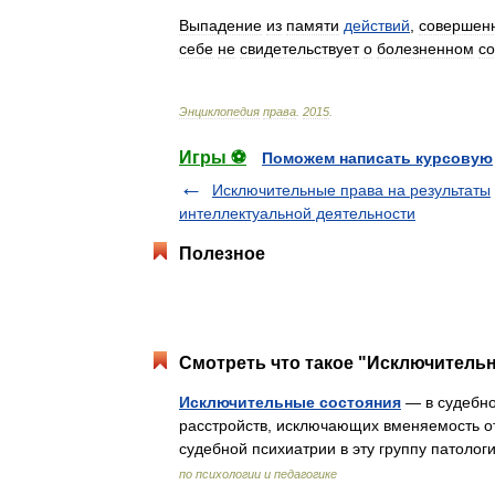
Выпадение
из
памяти
действий
,
совершен
себе
не
свидетельствует
о
болезненном
с
Энциклопедия
права
.
2015
.
Игры ⚽
Поможем написать курсовую
Исключительные права на результаты
интеллектуальной деятельности
Полезное
Смотреть что такое "Исключительн
Исключительные состояния
— в судебно
расстройств, исключающих вменяемость о
судебной психиатрии в эту группу патоло
по психологии и педагогике