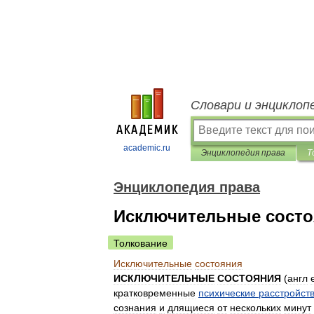
Словари и энциклоп
academic.ru
Энциклопедия права
Т
Энциклопедия права
Исключительные состо
Толкование
Исключительные
состояния
ИСКЛЮЧИТЕЛЬНЫЕ
СОСТОЯНИЯ
(
англ
кратковременные
психические
расстройст
сознания
и
длящиеся
от
нескольких
минут