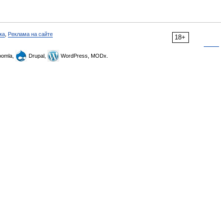
ка
,
Реклама на сайте
18+
omla,
Drupal,
WordPress, MODx.