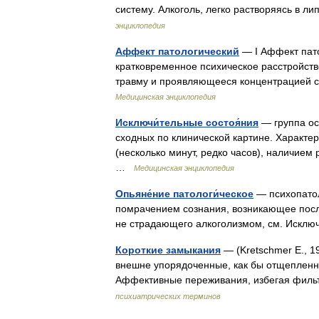
систему. Алкоголь, легко растворяясь в
энциклопедия
Аффект патологический
— I Аффект пато
кратковременное психическое расстройств
травму и проявляющееся концентрацией
Медицинская энциклопедия
Исключи́тельные состоя́ния
— группа ос
сходных по клинической картине. Характ
(несколько минут, редко часов), наличие
…
Медицинская энциклопедия
Опьяне́ние патологи́ческое
— психопато
помрачением сознания, возникающее после
не страдающего алкоголизмом, см. Искл
Короткие замыкания
— (Kretschmer E., 
внешне упорядоченные, как бы отщепленн
Аффективные переживания, избегая филь
психиатрических терминов