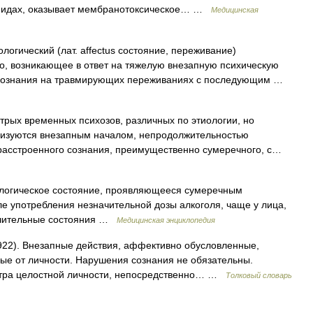
 липидах, оказывает мембранотоксическое… …
Медицинская
логический (лат. affectus состояние, переживание)
о, возникающее в ответ на тяжелую внезапную психическую
 сознания на травмирующих переживаниях с последующим …
трых временных психозов, различных по этиологии, но
еризуются внезапным началом, непродолжительностью
м расстроенного сознания, преимущественно сумеречного, с…
логическое состояние, проявляющееся сумеречным
 употребления незначительной дозы алкоголя, чаще у лица,
ючительные состояния …
Медицинская энциклопедия
1922). Внезапные действия, аффективно обусловленные,
ые от личности. Нарушения сознания не обязательны.
тра целостной личности, непосредственно… …
Толковый словарь