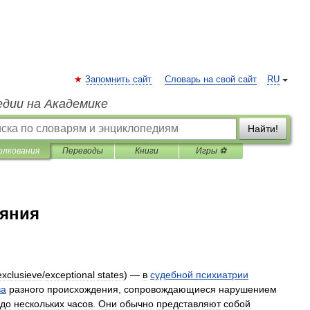
Запомнить сайт
Словарь на свой сайт
RU
едии на Академике
Найти!
олкования
Переводы
Книги
Игры ⚽
яния
ехclusieve
/
exceptional
states
) —
в
судебной
психиатрии
ва
разного
происхождения
,
сопровождающиеся
нарушением
до
нескольких
часов
.
Они
обычно
представляют
собой