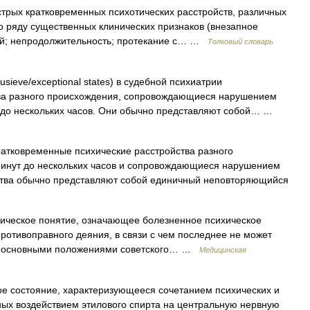
трых кратковременных психотических расстройств, различных
о ряду существенных клинических признаков (внезапное
ией; непродолжительность; протекание с… …
Толковый словарь
usieve/exceptional states) в судебной психиатрии
тва разного происхождения, сопровождающиеся нарушением
т до нескольких часов. Они обычно представляют собой… …
атковременные психические расстройства разного
минут до нескольких часов и сопровождающиеся нарушением
ства обычно представляют собой единичный неповторяющийся
ческое понятие, означающее болезненное психическое
ротивоправного деяния, в связи с чем последнее не может
и с основными положениями советского… …
Медицинская
е состояние, характеризующееся сочетанием психических и
ных воздействием этилового спирта на центральную нервную